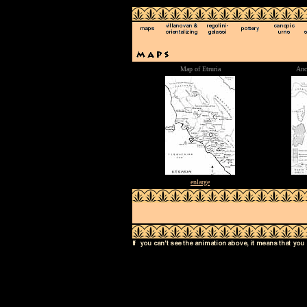
Map of Etruria
Anci
enlarge